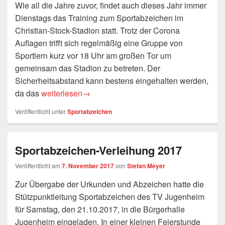
Wie all die Jahre zuvor, findet auch dieses Jahr immer
Dienstags das Training zum Sportabzeichen im
Christian-Stock-Stadion statt. Trotz der Corona
Auflagen trifft sich regelmäßig eine Gruppe von
Sportlern kurz vor 18 Uhr am großen Tor um
gemeinsam das Stadion zu betreten. Der
Sicherheitsabstand kann bestens eingehalten werden,
Mit etwas Ehrgeiz und Spaß an der Bewegung zum 
da das
weiterlesen
→
Veröffentlicht unter
Sportabzeichen
Sportabzeichen-Verleihung 2017
Veröffentlicht am
7. November 2017
von
Stefan Meyer
Zur Übergabe der Urkunden und Abzeichen hatte die
Stützpunktleitung Sportabzeichen des TV Jugenheim
für Samstag, den 21.10.2017, in die Bürgerhalle
Jugenheim eingeladen. In einer kleinen Feierstunde