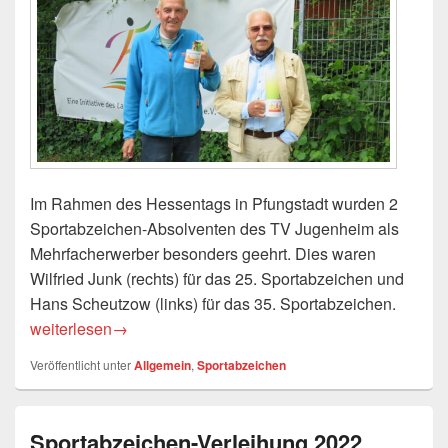
Im Rahmen des Hessentags in Pfungstadt wurden 2
Sportabzeichen-Absolventen des TV Jugenheim als
Mehrfacherwerber besonders geehrt. Dies waren
Wilfried Junk (rechts) für das 25. Sportabzeichen und
Hans Scheutzow (links) für das 35. Sportabzeichen.
Ehrung für Sportabzeichen-Mehrfacherwerber auf dem He
weiterlesen
→
Veröffentlicht unter
Allgemein
,
Sportabzeichen
Sportabzeichen-Verleihung 2022