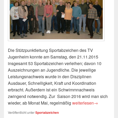
Die Stützpunktleitung Sportabzeichen des TV
Jugenheim konnte am Samstag, den 21.11.2015
insgesamt 53 Sportabzeichen verleihen; davon 10
Auszeichnungen an Jugendliche. Die jeweilige
Leistungsnachweis wurde in den Disziplinen
Ausdauer, Schnelligkeit, Kraft und Koordination
erbracht. Außerdem ist ein Schwimmnachweis
zwingend notwendig. Zur Saison 2016 wird man sich
Sportabzeichen-Verleih
wieder, ab Monat Mai, regelmäßig
weiterlesen
→
Veröffentlicht unter
Sportabzeichen