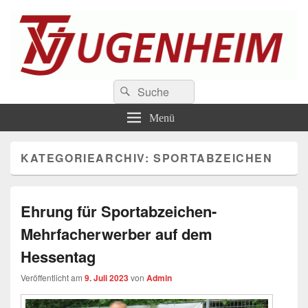
TV Jugenheim 1888 e.V.
Suchen
Der Sportverein an der Bergstrasse
Suchen
nach:
Menü
KATEGORIEARCHIV:
SPORTABZEICHEN
Ehrung für Sportabzeichen-
Mehrfacherwerber auf dem
Hessentag
Veröffentlicht am
9. Juli 2023
von
Admin