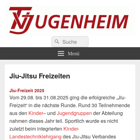
TV Jugenheim 1888 e.V.
Suchen
Der Sportverein an der Bergstrasse
Suchen
nach:
Menü
Jiu-Jitsu Freizeiten
Jiu-Freizeit 2025
Vom 29.08. bis 31.08.2025 ging die erfolgreiche „Jiu-
Freizeit“ in die nächste Runde. Rund 30 Teilnehmende
aus den
Kinder
– und
Jugendgruppen
der Abteilung
nahmen dieses Jahr teil. Sportlich wurde es nicht
zuletzt beim integrierten
Kinder-
Landestechniklehrgang
des Jiu-Jitsu Verbandes