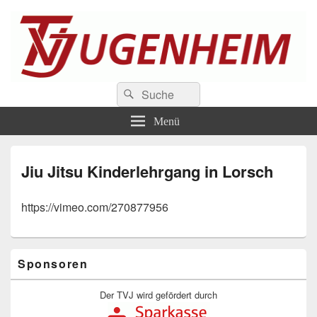
TV Jugenheim 1888 e.V.
Suchen
Der Sportverein an der Bergstrasse
Suchen
nach:
Menü
Jiu Jitsu Kinderlehrgang in Lorsch
https://vimeo.com/270877956
Primärer
Sponsoren
Seitenleisten-
Widgetbereich
Der TVJ wird gefördert durch