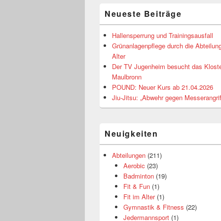
Neueste Beiträge
Hallensperrung und Trainingsausfall
Grünanlagenpflege durch die Abteilung
Alter
Der TV Jugenheim besucht das Klost
Maulbronn
POUND: Neuer Kurs ab 21.04.2026
Jiu-Jitsu: „Abwehr gegen Messerangrif
Neuigkeiten
Abteilungen
(211)
Aerobic
(23)
Badminton
(19)
Fit & Fun
(1)
Fit im Alter
(1)
Gymnastik & Fitness
(22)
Jedermannsport
(1)