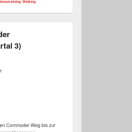
tionstraining
,
Walking
der
tal 3)
r
n den Commoder Weg bis zur