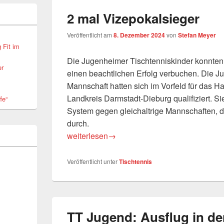
2 mal Vizepokalsieger
Veröffentlicht am
8. Dezember 2024
von
Stefan Meyer
 Fit im
Die Jugenheimer Tischtenniskinder konnten
er
einen beachtlichen Erfolg verbuchen. Die 
Mannschaft hatten sich im Vorfeld für das H
Landkreis Darmstadt-Dieburg qualifiziert. Si
fe“
System gegen gleichaltrige Mannschaften, d
durch.
2 mal Vizepokalsieger
weiterlesen
→
Veröffentlicht unter
Tischtennis
TT Jugend: Ausflug in de