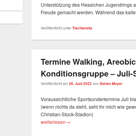
Unterstützung des Hessichen Jugendrings 
Freude gemacht werden. Während das kalt
Veröffentlicht unter
Tischtennis
Termine Walking, Areobi
Konditionsgruppe – Juli
Veröffentlicht am
26. Juni 2022
von
Stefan Meyer
Voraussichtliche Sportsondertermine Juli b
(wenn nichts da steht, seht ihr mich wie gew
Christian-Stock-Stadion)
Termine Walking, Areobic und Konditionsgr
weiterlesen
→