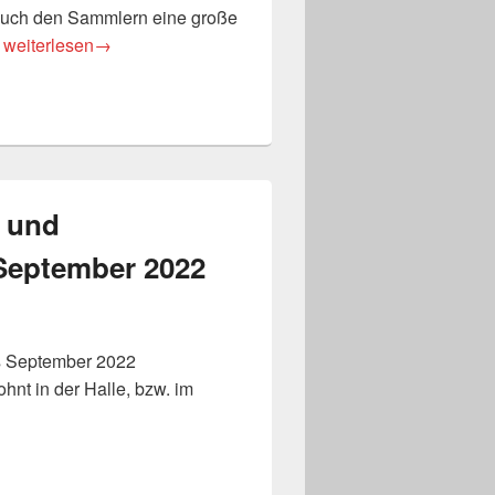
auch den Sammlern eine große
TT Jugend: Ausflug in den Holiday-Park
e
weiterlesen
→
c und
-September 2022
is September 2022
ohnt in der Halle, bzw. im
uppe – Juli-September 2022