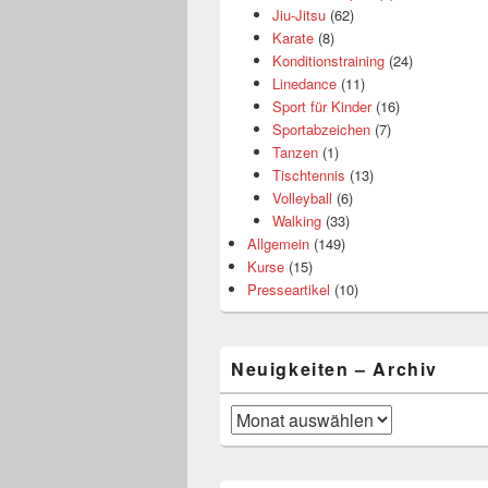
Jiu-Jitsu
(62)
Karate
(8)
Konditionstraining
(24)
Linedance
(11)
Sport für Kinder
(16)
Sportabzeichen
(7)
Tanzen
(1)
Tischtennis
(13)
Volleyball
(6)
Walking
(33)
Allgemein
(149)
Kurse
(15)
Presseartikel
(10)
Neuigkeiten – Archiv
Neuigkeiten
–
Archiv