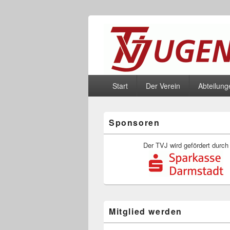
TV Jugenheim 
Primäres
Der Sportverein an der Bergstrasse
Start
Der Verein
Abteilung
Menü
Primärer
Sponsoren
Seitenleisten-
Widgetbereich
Der TVJ wird gefördert durch
Mitglied werden