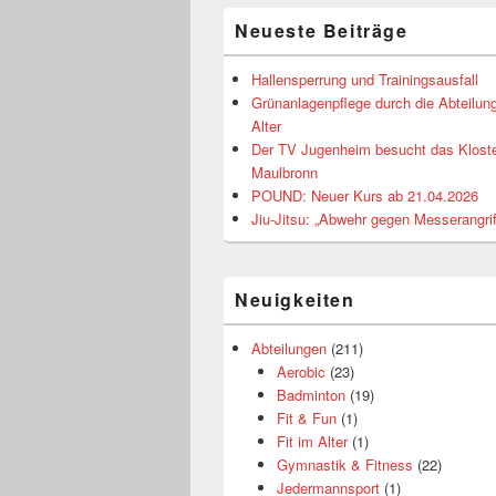
Neueste Beiträge
Hallensperrung und Trainingsausfall
Grünanlagenpflege durch die Abteilung
Alter
Der TV Jugenheim besucht das Klost
Maulbronn
POUND: Neuer Kurs ab 21.04.2026
Jiu-Jitsu: „Abwehr gegen Messerangrif
Neuigkeiten
Abteilungen
(211)
Aerobic
(23)
Badminton
(19)
Fit & Fun
(1)
Fit im Alter
(1)
Gymnastik & Fitness
(22)
Jedermannsport
(1)