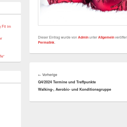
 Fit im
Dieser Eintrag wurde von
Admin
unter
Allgemein
veröffen
er
Permalink
.
fe“
Beitragsnavigation
Vorheriger
←
Vorherige
Q4/2024 Termine und Treffpunkte
Beitrag:
Walking-, Aerobic- und Konditionsgruppe