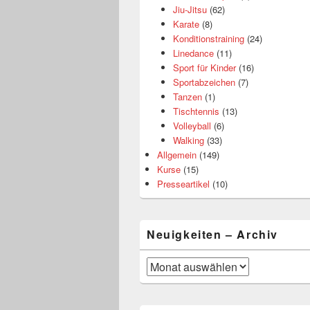
Jiu-Jitsu
(62)
Karate
(8)
Konditionstraining
(24)
Linedance
(11)
Sport für Kinder
(16)
Sportabzeichen
(7)
Tanzen
(1)
Tischtennis
(13)
Volleyball
(6)
Walking
(33)
Allgemein
(149)
Kurse
(15)
Presseartikel
(10)
Neuigkeiten – Archiv
Neuigkeiten
–
Archiv